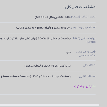
مشخصات فنی کلی :
پورت ارتباطی (شبکه)
RS-485 (پروتکل Modbus)
اضافه جریان خروجی
150٪ به مدت 1 دقیقه / 180٪ به مدت 3 ثانیه
یونیت داخلی (Unit 
یونیت ترمز داخلی تا 30kW (برای توان های بالاتر نیاز به یونیت خارجی)
Brake)
قابلیت جداشدن 
دارد
صفحه نمایش
PLC داخلی
دارد (کنترل تا 16 حالت مختلف سرعت)
مدهای کنترلی
C (Sensorless Vector)، FVC (Closed Loop Vector)
نمایش بیشتر