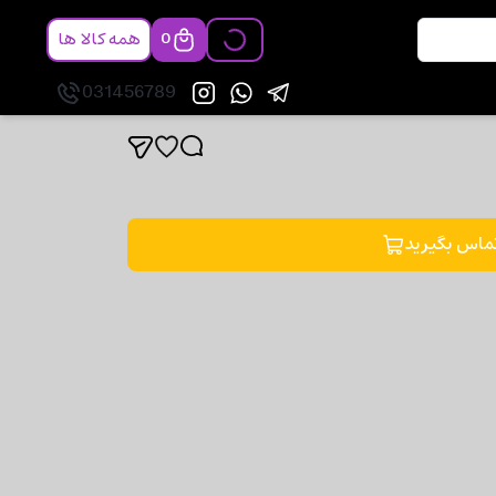
همه کالا ها
0
031456789
ماس بگیرید