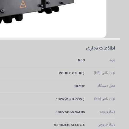
اطلاعات تجاری
برند
NEO
توان نامی  (HP)
از 0.5HP تا 20HP
مدل دستگاه
NE910
توان نامی (kw)
از 3.7kW تا 132kW
ولتاژ ورودی
380V/415V/440V
ولتاژ خروجی
0 تا V380/415/440