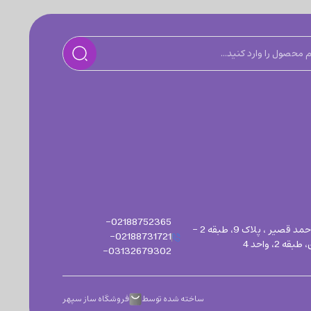
02188752365-
دفتر تهران : آرژانتین ، ساعی ، خیابان شهید حسن مقدسی ( چهارم ) ، خیابان شهید احمد قصیر ، پلاک 9، طبقه 2 -
02188731721-
03132679302-
ساخته شده توسط
فروشگاه ساز سپهر