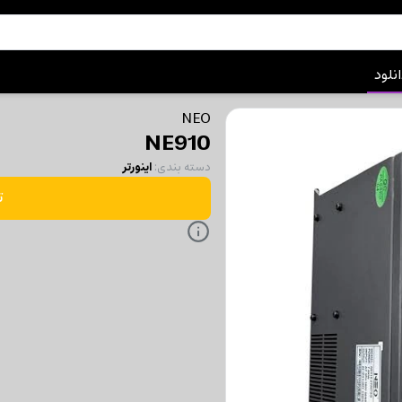
نلود
NEO
NE910
دسته بندی
:
اینورتر
ت