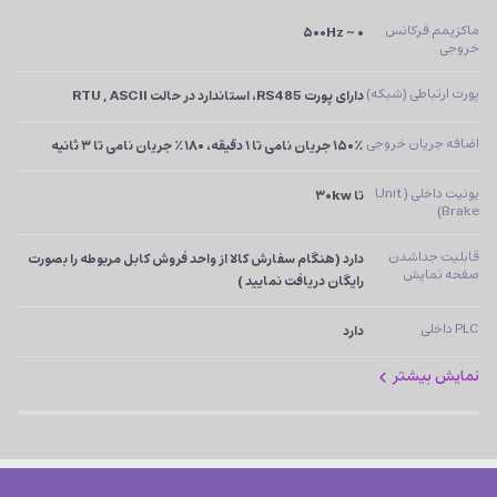
ماکزیمم فرکانس 
۰ ~ ۵۰۰Hz
خروجی
پورت ارتباطی (شبکه)
دارای پورت RS485، استاندارد در حالت RTU , ASCII
اضافه جریان خروجی
۱۵۰٪ جریان نامی تا ۱ دقیقه، ۱۸۰٪ جریان نامی تا ۳ ثانیه
یونیت داخلی (Unit 
تا ۳۰kw
Brake)
قابلیت جداشدن 
دارد (هنگام سفارش کالا از واحد فروش کابل مربوطه را بصورت 
صفحه نمایش
رایگان دریافت نمایید )
PLC داخلی
دارد
نمایش بیشتر