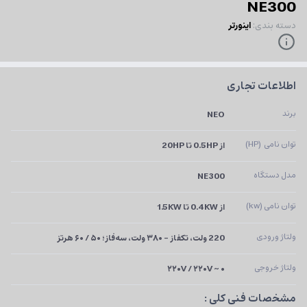
NE300
دسته بندی
:
اینورتر
اطلاعات تجاری
برند
NEO
توان نامی  (HP)
از 0.5HP تا 20HP
مدل دستگاه
NE300
توان نامی (kw)
از 0.4KW تا 1.5KW
ولتاژ ورودی
220 ولت، تکفاز – ۳۸۰ ولت، سه‌فاز؛ ۵۰ / ۶۰ هرتز
ولتاژ خروجی
۰ ~ ۲۲۰V / ۲۲۰V
مشخصات فنی کلی :